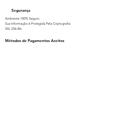
Segurança
Ambiente 100% Seguro.
Sua Informação é Protegida Pela Criptografia
SSL 256-Bit.
Métodos de Pagamentos Aceitos
Brindes Personalizados - Lembrancinhas Personalizadas para
Joinville SC - -Blumenau SC- Florianópolis SC - Chapeco SC -
Jaragua do Sul SC - Itajai SC - Crisciuma SC - Londrina PR -
Maringa PR - Ponta Grossa PR - Cascavel PR - Foz de Iguaçu PR -
São Jose dos Pinhas PR - Araucaria PR - Caxias do Sul RS -
Canoas RS - Rio Grande RS - Triunfo RS - Passo Fundo RS -
Pelotas RS - São Leopoldo RS - Gravatai RS - Novo Hamburgo RS
- Santa Cruz do Sul RS - u Uberlandia- mG - Uberaba MG-
Contagem MG - Betim MG - Juiz de Fora MG - Extrema MG -