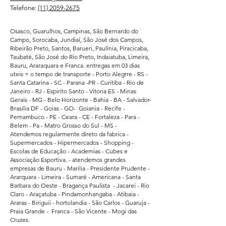
Telefone:
(11) 2059-2675
Osasco, Guarulhos, Campinas, São Bernardo do
Campo, Sorocaba, Jundiaí, São José dos Campos,
Ribeirão Preto, Santos, Barueri, Paulínia, Piracicaba,
Taubaté, São José do Rio Preto, Indaiatuba, Limeira,
Bauru, Araraquara e Franca. entregas em 03 dias
uteis + o tempo de transporte - Porto Alegrre - RS -
Santa Catarina - SC - Parana -PR - Curitiba - Rio de
Janeiro - RJ - Espirito Santo - Vitoria ES - Minas
Gerais - MG - Belo Horizonte - Bahia - BA - Salvador-
Brasilia DF - Goias - GO- Goiania - Recife -
Pernambuco - PE - Ceara - CE - Fortaleza - Para -
Belem - Pa - Matro Grosso do Sul - MS -
Atendemos regularmente direto da fabrica -
Supermercados - Hipermercados - Shopping -
Escolas de Educação - Academias - Cubes e
Associação Esportiva. - atendemos grandes
empresas de Bauru - Marilia - Presidente Prudente -
Ararquara - Limeira - Sumaré - Americana - Santa
Barbara do Oeste - Bragança Paulista - Jacarei - Rio
Claro - Araçatuba - Pindamonhangaba - Atibaia -
Araras - Biriguii - hortolandia - São Carlos - Guaruja -
Praia Grande - Franca - São Vicente - Mogi das
Cruzes.