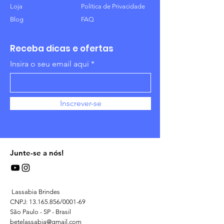
Loja
Política de Privacidade
Blog
FAQ
Receba dicas e ofertas
Insira o seu email aqui
Inscrever-se
Junte-se a nós!
Lassabia Brindes
CNPJ:
13.165.856
/0001-69
São Paulo - SP - Brasil
betelassabia@gmail.com