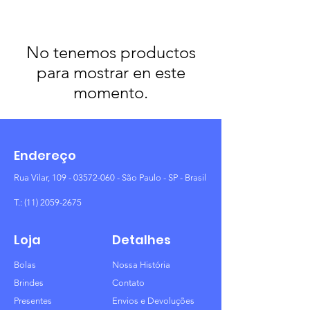
No tenemos productos
para mostrar en este
momento.
Endereço
Rua Vilar,
109 - 03572-060
- São Paulo - SP - Brasil
T.:
(11) 2059-2675
Loja
Detalhes
Bolas
Nossa História
Brindes
Contato
Presentes
Envios e Devoluções