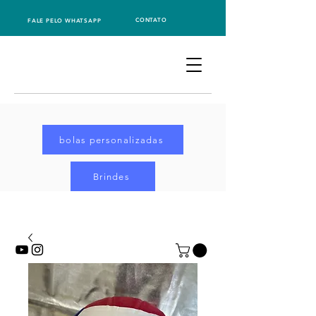
CONTATO
FALE PELO WHATSAPP
bolas personalizadas
Brindes