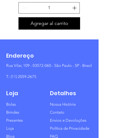
Agregar al carrito
Endereço
Rua Vilar,
109 - 03572-060
- São Paulo - SP - Brasil
T.:
(11) 2059-2675
Loja
Detalhes
Bolas
Nossa História
Brindes
Contato
Presentes
Envios e Devoluções
Loja
Política de Privacidade
Blog
FAQ