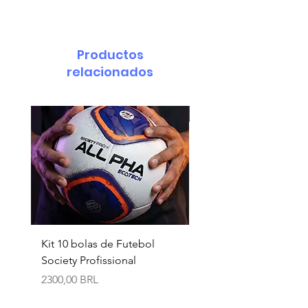
Productos
relacionados
pedido minimo 30 un.
Kit 10 bolas de Futebol
Necessaire box
Society Profissional
personalizada
Precio
Precio
2300,00 BRL
18,90 BRL