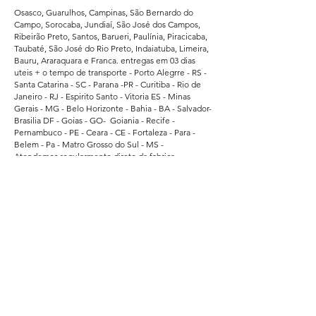
Osasco, Guarulhos, Campinas, São Bernardo do
Campo, Sorocaba, Jundiaí, São José dos Campos,
Ribeirão Preto, Santos, Barueri, Paulínia, Piracicaba,
Taubaté, São José do Rio Preto, Indaiatuba, Limeira,
Bauru, Araraquara e Franca. entregas em 03 dias
uteis + o tempo de transporte - Porto Alegrre - RS -
Santa Catarina - SC - Parana -PR - Curitiba - Rio de
Janeiro - RJ - Espirito Santo - Vitoria ES - Minas
Gerais - MG - Belo Horizonte - Bahia - BA - Salvador-
Brasilia DF - Goias - GO- Goiania - Recife -
Pernambuco - PE - Ceara - CE - Fortaleza - Para -
Belem - Pa - Matro Grosso do Sul - MS -
Atendemos regularmente direto da fabrica -
Supermercados - Hipermercados - Shopping -
Escolas de Educação - Academias - Cubes e
Associação Esportiva. - atendemos grandes
empresas de Bauru - Marilia - Presidente Prudente -
Ararquara - Limeira - Sumaré - Americana - Santa
Barbara do Oeste - Bragança Paulista - Jacarei - Rio
Claro - Araçatuba - Pindamonhangaba - Atibaia -
Araras - Biriguii - hortolandia - São Carlos - Guaruja -
Praia Grande - Franca - São Vicente - Mogi das
Cruzes.
Segurança