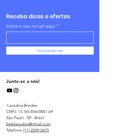
Receba dicas e ofertas
Insira o seu email aqui
Inscrever-se
Junte-se a nós!
Lassabia Brindes
CNPJ:
13.165.856
/0001-69
São Paulo - SP - Brasil
betelassabia@gmail.com
Telefone:
(11) 2059-2675