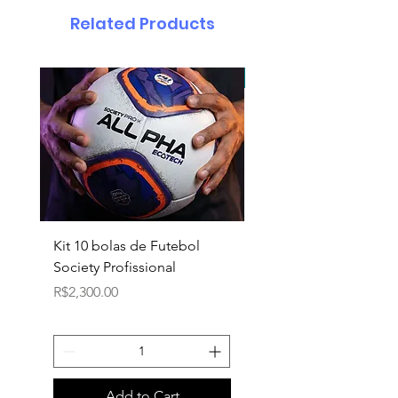
Related Products
pedido minimo 30 un.
Kit 10 bolas de Futebol
Necessaire box
Society Profissional
personalizada
Price
Price
R$2,300.00
R$18.90
Add to Cart