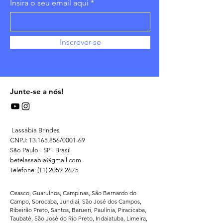
Insira o seu email aqui
Inscrever-se
Junte-se a nós!
Lassabia Brindes
CNPJ:
13.165.856
/0001-69
São Paulo - SP - Brasil
betelassabia@gmail.com
Telefone:
(11) 2059-2675
Osasco, Guarulhos, Campinas, São Bernardo do
Campo, Sorocaba, Jundiaí, São José dos Campos,
Ribeirão Preto, Santos, Barueri, Paulínia, Piracicaba,
Taubaté, São José do Rio Preto, Indaiatuba, Limeira,