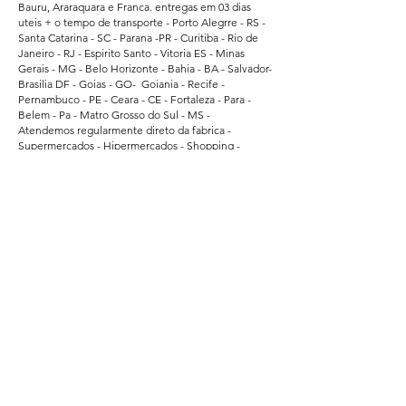
Bauru, Araraquara e Franca. entregas em 03 dias
uteis + o tempo de transporte - Porto Alegrre - RS -
Santa Catarina - SC - Parana -PR - Curitiba - Rio de
Janeiro - RJ - Espirito Santo - Vitoria ES - Minas
Gerais - MG - Belo Horizonte - Bahia - BA - Salvador-
Brasilia DF - Goias - GO- Goiania - Recife -
Pernambuco - PE - Ceara - CE - Fortaleza - Para -
Belem - Pa - Matro Grosso do Sul - MS -
Atendemos regularmente direto da fabrica -
Supermercados - Hipermercados - Shopping -
Escolas de Educação - Academias - Cubes e
Associação Esportiva. - atendemos grandes
empresas de Bauru - Marilia - Presidente Prudente -
Ararquara - Limeira - Sumaré - Americana - Santa
Barbara do Oeste - Bragança Paulista - Jacarei - Rio
Claro - Araçatuba - Pindamonhangaba - Atibaia -
Araras - Biriguii - hortolandia - São Carlos - Guaruja -
Praia Grande - Franca - São Vicente - Mogi das
Cruzes.
Segurança
Ambiente 100% Seguro.
Sua Informação é Protegida Pela Criptografia
SSL 256-Bit.