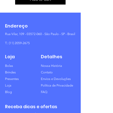
Endereço
Rua Vilar,
109 - 03572-060
- São Paulo - SP - Brasil
T.:
(11) 2059-2675
Loja
Detalhes
Bolas
Nossa História
Brindes
Contato
Presentes
Envios e Devoluções
Loja
Política de Privacidade
Blog
FAQ
Receba dicas e ofertas