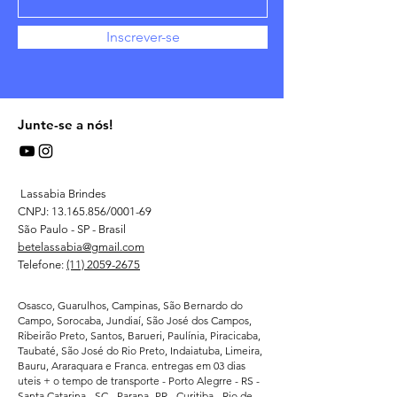
Inscrever-se
Junte-se a nós!
Lassabia Brindes
CNPJ:
13.165.856
/0001-69
São Paulo - SP - Brasil
betelassabia@gmail.com
Telefone:
(11) 2059-2675
Osasco, Guarulhos, Campinas, São Bernardo do
Campo, Sorocaba, Jundiaí, São José dos Campos,
Ribeirão Preto, Santos, Barueri, Paulínia, Piracicaba,
Taubaté, São José do Rio Preto, Indaiatuba, Limeira,
Bauru, Araraquara e Franca. entregas em 03 dias
uteis + o tempo de transporte - Porto Alegrre - RS -
Santa Catarina - SC - Parana -PR - Curitiba - Rio de