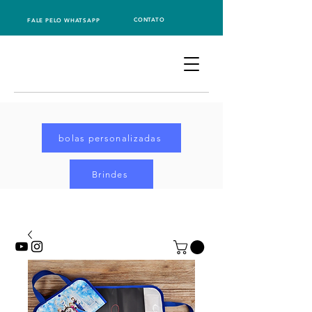
CONTATO
FALE PELO WHATSAPP
bolas personalizadas
Brindes