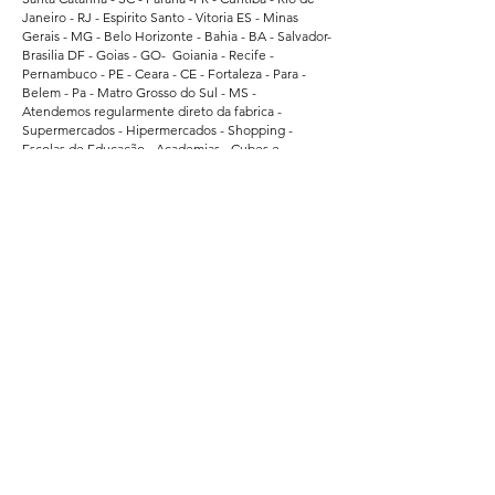
Janeiro - RJ - Espirito Santo - Vitoria ES - Minas
Gerais - MG - Belo Horizonte - Bahia - BA - Salvador-
Brasilia DF - Goias - GO- Goiania - Recife -
Pernambuco - PE - Ceara - CE - Fortaleza - Para -
Belem - Pa - Matro Grosso do Sul - MS -
Atendemos regularmente direto da fabrica -
Supermercados - Hipermercados - Shopping -
Escolas de Educação - Academias - Cubes e
Associação Esportiva. - atendemos grandes
empresas de Bauru - Marilia - Presidente Prudente -
Ararquara - Limeira - Sumaré - Americana - Santa
Barbara do Oeste - Bragança Paulista - Jacarei - Rio
Claro - Araçatuba - Pindamonhangaba - Atibaia -
Araras - Biriguii - hortolandia - São Carlos - Guaruja -
Praia Grande - Franca - São Vicente - Mogi das
Cruzes.
Segurança
Ambiente 100% Seguro.
Sua Informação é Protegida Pela Criptografia
SSL 256-Bit.
Métodos de Pagamentos Aceitos