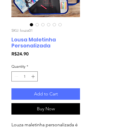
SKU: louza01
Lousa Maletinha
Personalizada
Price
R$24.90
Quantity
*
Add to Cart
Buy Now
Louza maletinha personalizada é