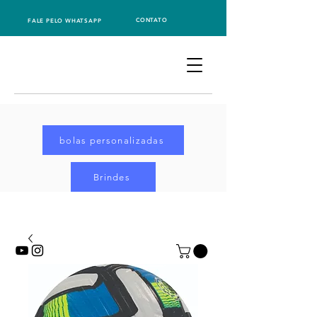
CONTATO
FALE PELO WHATSAPP
bolas personalizadas
Brindes