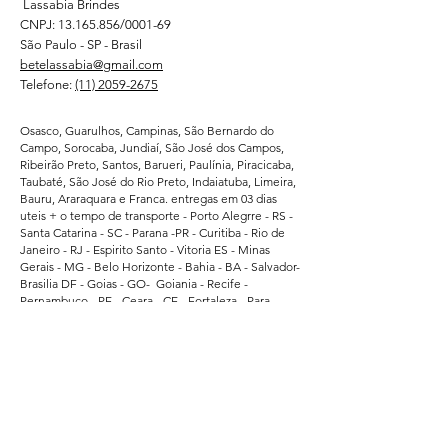
Lassabia Brindes
CNPJ:
13.165.856
/0001-69
São Paulo - SP - Brasil
betelassabia@gmail.com
Telefone:
(11) 2059-2675
Osasco, Guarulhos, Campinas, São Bernardo do
Campo, Sorocaba, Jundiaí, São José dos Campos,
Ribeirão Preto, Santos, Barueri, Paulínia, Piracicaba,
Taubaté, São José do Rio Preto, Indaiatuba, Limeira,
Bauru, Araraquara e Franca. entregas em 03 dias
uteis + o tempo de transporte - Porto Alegrre - RS -
Santa Catarina - SC - Parana -PR - Curitiba - Rio de
Janeiro - RJ - Espirito Santo - Vitoria ES - Minas
Gerais - MG - Belo Horizonte - Bahia - BA - Salvador-
Brasilia DF - Goias - GO- Goiania - Recife -
Pernambuco - PE - Ceara - CE - Fortaleza - Para -
Belem - Pa - Matro Grosso do Sul - MS -
Atendemos regularmente direto da fabrica -
Supermercados - Hipermercados - Shopping -
Escolas de Educação - Academias - Cubes e
Associação Esportiva. - atendemos grandes
empresas de Bauru - Marilia - Presidente Prudente -
Ararquara - Limeira - Sumaré - Americana - Santa
Barbara do Oeste - Bragança Paulista - Jacarei - Rio