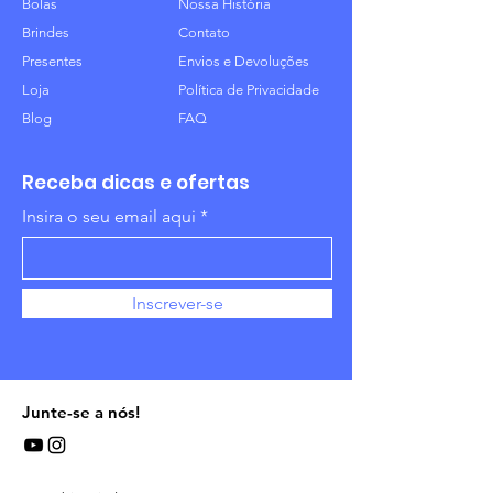
Bolas
Nossa História
Brindes
Contato
Presentes
Envios e Devoluções
Loja
Política de Privacidade
Blog
FAQ
Receba dicas e ofertas
Insira o seu email aqui
Inscrever-se
Junte-se a nós!