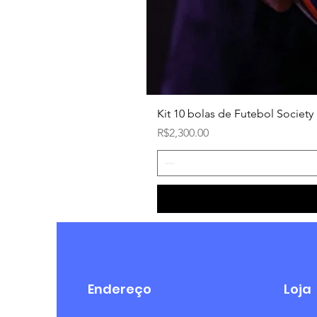
Kit 10 bolas de Futebol Society 
Price
R$2,300.00
Endereço
Loja