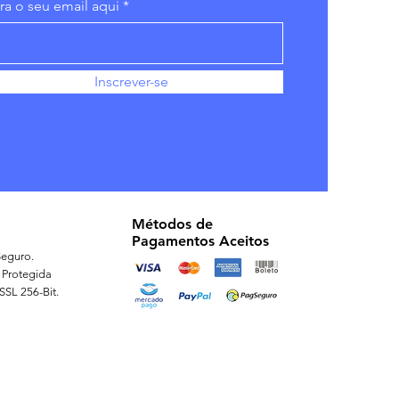
ira o seu email aqui
Inscrever-se
Métodos de
Pagamentos Aceitos
eguro.
 Protegida
 SSL 256-Bit.