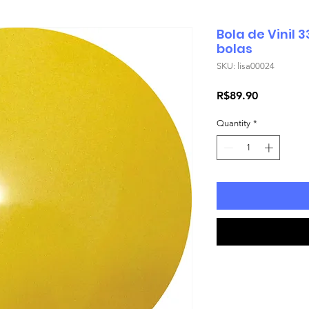
Bola de Vinil 
bolas
SKU: lisa00024
Price
R$89.90
Quantity
*