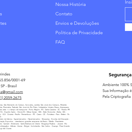
Ins
Nossa História
s
Contato
tes
Envios e Devoluções
Política de Privacidade
FAQ
rindes
Segurança
65.856/0001-69
Ambiente 100% S
SP - Brasil
Sua Informação é
ia@gmail.com
Pela Criptografia
11) 2059-2675
nas, São Bernardo do Campo, Sorocaba, Jundiaí, São José dos Campos, Ribeirão
línia, Piracicaba, Taubaté, São José do Rio Preto, Indaiatuba, Limeira, Bauru, Araraquara
as uteis + o tempo de transporte - Porto Alegrre - RS - Santa Catarina - SC - Parana -PR
 - RJ - Espirito Santo - Vitoria ES - Minas Gerais - MG - Belo Horizonte - Bahia - BA -
as - GO- Goiania - Recife - Pernambuco - PE - Ceara - CE - Fortaleza - Para - Belem - Pa
MS -
reto da fabrica - Supermercados - Hipermercados - Shopping - Escolas de Educação -
iação Esportiva. - atendemos grandes empresas de Bauru - Marilia - Presidente
ira - Sumaré - Americana - Santa Barbara do Oeste - Bragança Paulista - Jacarei - Rio
nhangaba - Atibaia - Araras - Biriguii - hortolandia - São Carlos - Guaruja - Praia Grande
ogi das Cruzes.