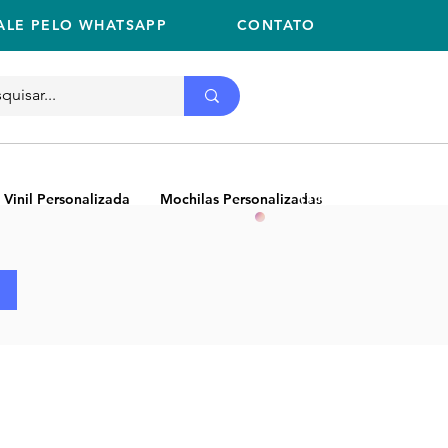
ALE PELO WHATSAPP
CONTATO
Ligue
11 2059-2675
(11) 2059-2675
 Vinil Personalizada
Mochilas Personalizadas
NEW