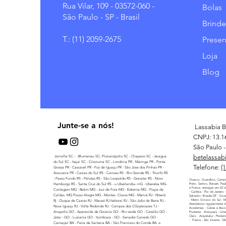
Rua Vilar, 109 - 03572-060 -
Bolas
São Paulo - SP - Brasil
Brinde
T.: (11) 2059-2675
Presen
Loja
Blog
Junte-se a nós!
Lassabia B
CNPJ: 13.1
São Paulo - 
betelassab
Joinville SC - -Blumenau SC- Florianópolis SC - Chapeco SC - Jaragua
do Sul SC - Itajai SC - Crisciuma SC - Londrina PR - Maringa PR - Ponta
Telefone:
(
Grossa PR - Cascavel PR - Foz de Iguaçu PR - São Jose dos Pinhas PR -
Araucaria PR - Caxias do Sul RS - Canoas RS - Rio Grande RS - Triunfo RS
- Passo Fundo RS - Pelotas RS - São Leopoldo RS - Gravatai RS - Novo
Osasco, Guarulhos, Campi
Hamburgo RS - Santa Cruz do Sul RS - u Uberlandia- mG - Uberaba MG-
Preto, Santos, Barueri, Pau
e Franca. entregas em 03 di
Contagem MG - Betim MG - Juiz de Fora MG - Extrema MG - Poços de
- Curitiba - Rio de Janeiro
Caldas MG Pouso Alegre MG - Montes Claros MG - Maricá RJ - Niterói
Salvador- Brasilia DF - Goi
- Matro Grosso do Sul - 
Rj - Duque de Caxias RJ - Macaé RJ Itaborai RJ - São Joâo da Barra RJ -
Atendemos regularmente di
Nova Iguaçu RJ - Volta Redonda RJ - Campos dos CGoytacazes TJ -
Academias - Cubes e Assoc
Anapolis GO - Aparecida de Goiania GO - Rio verde GO - Catalão GO -
Prudente - Ararquara - Lime
Claro - Araçatuba - Pindamo
Jatai - GO - Luziania GO - Itumbiara - GO - Senador Canedo GO -
- Franca - São Vicente - M
Camaçari BA - Feira de Santana BA - São Francisco do Conde BA -s