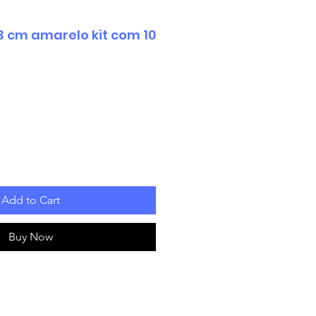
33 cm amarelo kit com 10
Add to Cart
Buy Now