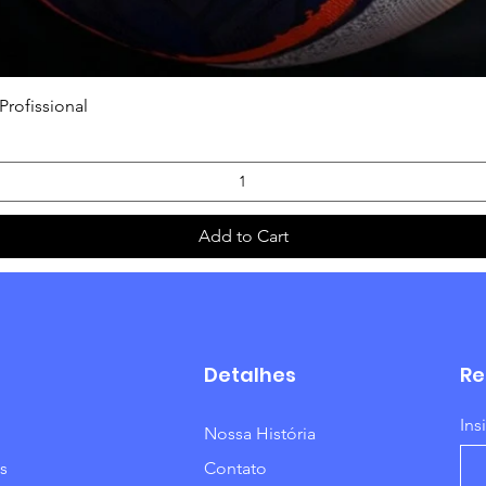
Quick View
Profissional
Add to Cart
Detalhes
Re
Ins
Nossa História
s
Contato