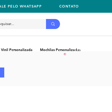
ALE PELO WHATSAPP
CONTATO
Ligue
11 2059-2675
(11) 2059-2675
 Vinil Personalizada
Mochilas Personalizadas
NEW