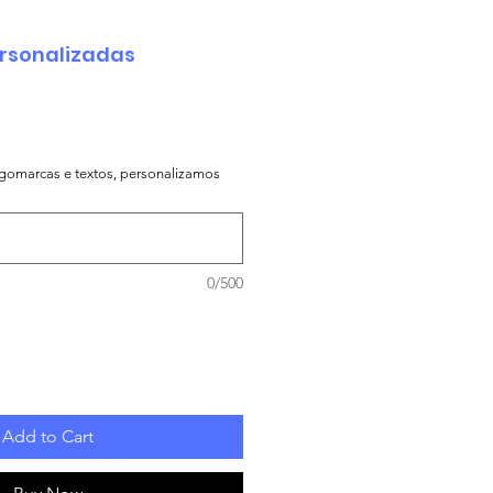
rsonalizadas
logomarcas e textos, personalizamos
0/500
Add to Cart