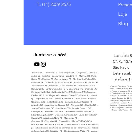
T.: (11) 2059-2675
Presen
Loja
Blog
Junte-se a nós!
Lassabia B
CNPJ: 13.1
São Paulo - 
betelassab
Joinville SC - -Blumenau SC- Florianópolis SC - Chapeco SC - Jaragua
do Sul SC - Itajai SC - Crisciuma SC - Londrina PR - Maringa PR - Ponta
Telefone:
(
Grossa PR - Cascavel PR - Foz de Iguaçu PR - São Jose dos Pinhas PR -
Araucaria PR - Caxias do Sul RS - Canoas RS - Rio Grande RS - Triunfo RS
- Passo Fundo RS - Pelotas RS - São Leopoldo RS - Gravatai RS - Novo
Osasco, Guarulhos, Campi
Hamburgo RS - Santa Cruz do Sul RS - u Uberlandia- mG - Uberaba MG-
Preto, Santos, Barueri, Pau
e Franca. entregas em 03 di
Contagem MG - Betim MG - Juiz de Fora MG - Extrema MG - Poços de
- Curitiba - Rio de Janeiro
Caldas MG Pouso Alegre MG - Montes Claros MG - Maricá RJ - Niterói
Salvador- Brasilia DF - Goi
- Matro Grosso do Sul - 
Rj - Duque de Caxias RJ - Macaé RJ Itaborai RJ - São Joâo da Barra RJ -
Atendemos regularmente di
Nova Iguaçu RJ - Volta Redonda RJ - Campos dos CGoytacazes TJ -
Academias - Cubes e Assoc
Anapolis GO - Aparecida de Goiania GO - Rio verde GO - Catalão GO -
Prudente - Ararquara - Lime
Claro - Araçatuba - Pindamo
Jatai - GO - Luziania GO - Itumbiara - GO - Senador Canedo GO -
- Franca - São Vicente - M
Camaçari BA - Feira de Santana BA - São Francisco do Conde BA -s
Eduardo Magalhaes BA - Vitória da Conquista BA - Lauro de Freitas BA -
Caucaia PE- Juazeiro do Norte PE - Maracanau PE -
sBarreiras BA - Candeias BA - Simoes Filho BA- JABOATÃO DOS
GUARARAPES PE - PETROLINA PE - CARUARU PE - OLINDA PE - Pulista
pe - cabo de santo agostinho pe- camaragipe pe - garanhuns Pe - Vitoria
de Santo Antão PE - Igarassu - PE - São Lourenço da Mata - PE - Ipojuca