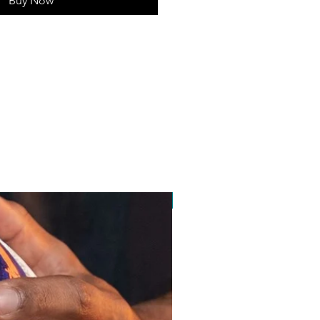
Buy Now
pedido minimo 30 un.