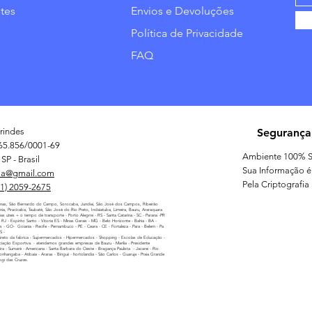
tes
Envios e Devoluções
Política de Privacidade
FAQ
rindes
Segurança
65.856/0001-69
Ambiente 100% S
SP - Brasil
Sua Informação é
ia@gmail.com
Pela Criptografia
11) 2059-2675
nas, São Bernardo do Campo, Sorocaba, Jundiaí, São José dos Campos, Ribeirão
línia, Piracicaba, Taubaté, São José do Rio Preto, Indaiatuba, Limeira, Bauru, Araraquara
as uteis + o tempo de transporte - Porto Alegrre - RS - Santa Catarina - SC - Parana -PR
 - RJ - Espirito Santo - Vitoria ES - Minas Gerais - MG - Belo Horizonte - Bahia - BA -
as - GO- Goiania - Recife - Pernambuco - PE - Ceara - CE - Fortaleza - Para - Belem - Pa
MS -
reto da fabrica - Supermercados - Hipermercados - Shopping - Escolas de Educação -
iação Esportiva. - atendemos grandes empresas de Bauru - Marilia - Presidente
ira - Sumaré - Americana - Santa Barbara do Oeste - Bragança Paulista - Jacarei - Rio
nhangaba - Atibaia - Araras - Biriguii - hortolandia - São Carlos - Guaruja - Praia Grande
ogi das Cruzes.