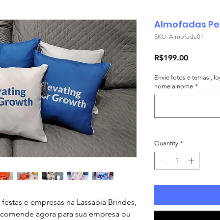
Almofadas Pe
SKU: Almofada01
Price
R$199.00
Envie fotos e temas , 
nome a nome
*
Quantity
*
festas e empresas na Lassabia Brindes,
ncomende agora para sua empresa ou