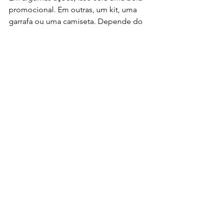
promocional. Em outras, um kit, uma 
garrafa ou uma camiseta. Depende do 
objetivo, da verba e do contexto de 
uso.
O que não muda é a lógica da compra 
eficiente: escolher produtos com 
aderência à campanha, trabalhar com 
quantidades realistas e fechar com um 
fornecedor que tenha estrutura para 
produzir e entregar. Quando esses 
pontos estão alinhados, o brinde deixa 
de ser apenas um custo promocional e 
passa a operar como ferramenta 
concreta de visibilidade e 
relacionamento.
Se a sua empresa precisa comprar com 