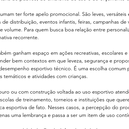
tumam ter forte apelo promocional. São leves, versáteis
e distribuição, eventos infantis, feiras, campanhas de v
e volume. Para quem busca boa relação entre personaliz
nativa recorrente.
mbém ganham espaço em ações recreativas, escolares e i
ender bem contextos em que leveza, segurança e propos
desempenho esportivo técnico. É uma escolha comum p
s temáticos e atividades com crianças.
uro ou com construção voltada ao uso esportivo aten
scolas de treinamento, torneios e instituições que quer
a esportiva de fato. Nesses casos, a percepção do pr
penas uma lembrança e passa a ser um item de uso contí