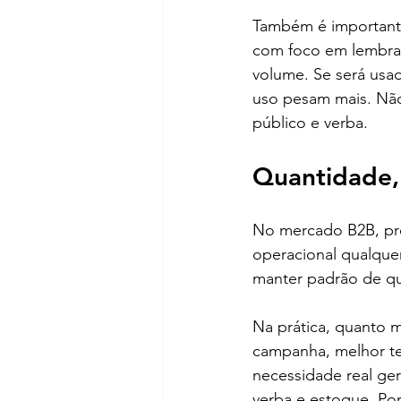
Também é importante 
com foco em lembran
volume. Se será usad
uso pesam mais. Não
público e verba.
Quantidade,
No mercado B2B, pr
operacional qualquer
manter padrão de qu
Na prática, quanto 
campanha, melhor te
necessidade real ge
verba e estoque. Por 