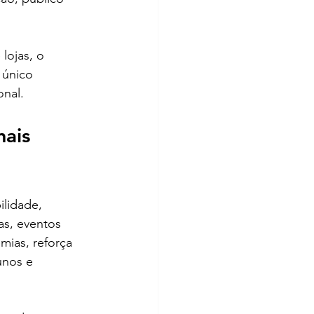
lojas, o 
 único 
onal.
ais 
lidade, 
as, eventos 
mias, reforça 
unos e 