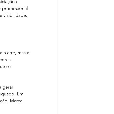
iciação e 
o promocional 
visibilidade. 
 a arte, mas a 
cores 
uto e 
 gerar 
dequado. Em 
ção. Marca, 