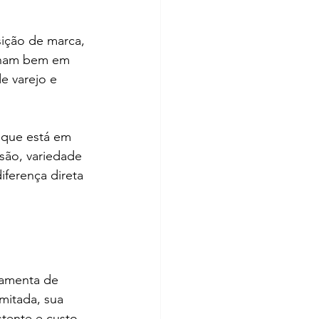
ição de marca, 
ionam bem em 
e varejo e 
 que está em 
são, variedade 
iferença direta 
ramenta de 
mitada, sua 
tente e custo 