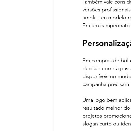
Também vale consider
versões profissiona
ampla, um modelo rec
Em um campeonato ins
Personalizaç
Em compras de bolas 
decisão correta pass
disponíveis no model
campanha precisam e
Uma logo bem aplic
resultado melhor d
projetos promocionai
slogan curto ou ide