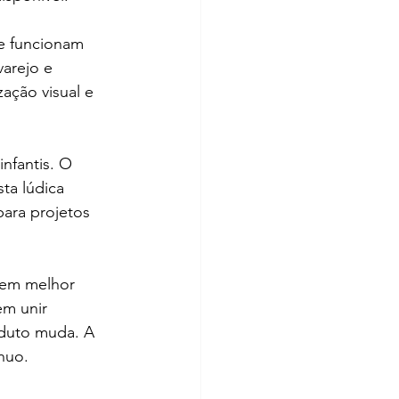
 e funcionam 
arejo e 
ação visual e 
nfantis. O 
ta lúdica 
ara projetos 
dem melhor 
em unir 
oduto muda. A 
nuo.