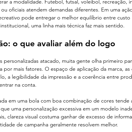
ar a modalidade. Futebol, futsal, voleibol, recreação, in
is ou oficiais atendem demandas diferentes. Em uma açã
reativo pode entregar o melhor equilíbrio entre custo e 
titucional, uma linha mais técnica faz mais sentido.
ão: o que avaliar além do logo
personalizadas atacado, muita gente olha primeiro para
a por mais fatores. O espaço de aplicação da marca, as 
o, a legibilidade da impressão e a coerência entre prod
ntrar na conta.
ada em uma bola com boa combinação de cores tende a
o que uma personalização excessiva em um modelo ina
s, clareza visual costuma ganhar de excesso de informa
ntidade de campanha geralmente resolvem melhor.