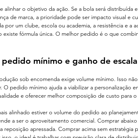
alinhar o objetivo da ação. Se a bola será distribuída
ça de marca, a prioridade pode ser impacto visual e cu
a por um clube, escola ou academia, a resistência e a 
 existe fórmula única. O melhor pedido é o que combin
 pedido mínimo e ganho de escala
odução sob encomenda exige volume mínimo. Isso não 
. O pedido mínimo ajuda a viabilizar a personalização em
alidade e oferecer melhor composição de custo para o 
mais alinhado estiver o volume do pedido ao planejamen
nde a ser o aproveitamento comercial. Comprar abaixo
ra reposição apressada. Comprar acima sem estratégia p
isso, o ideal é trabalhar com previsão clara de distribui