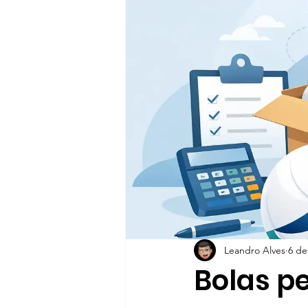
Leandro Alves
6 de 
Bolas p