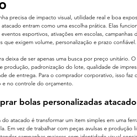
o
 precisa de impacto visual, utilidade real e boa expos
s atacado entram como uma escolha prática. Elas func
 eventos esportivos, ativações em escolas, campanhas d
ais que exigem volume, personalização e prazo confiável.
a deixa de ser apenas uma busca por preço unitário. O
e produção, padronização do lote, qualidade de impres
de de entrega. Para o comprador corporativo, isso faz d
o e no controle do orçamento.
prar bolas personalizadas atacado
m do atacado é transformar um item simples em uma fer
a. Em vez de trabalhar com peças avulsas e produção li
ender campanhas maiores com identidade visual consis