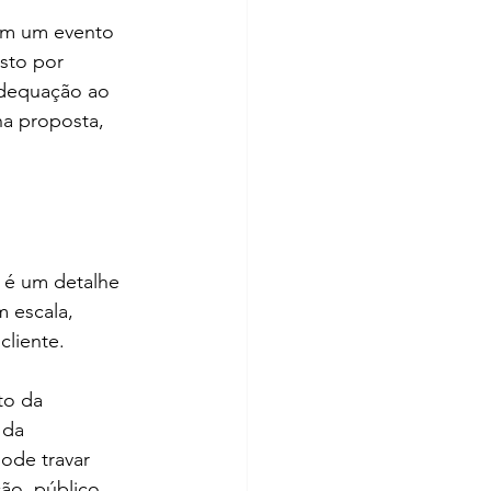
 em um evento 
sto por 
adequação ao 
a proposta, 
é um detalhe 
 escala, 
cliente.
to da 
 da 
ode travar 
ção, público 