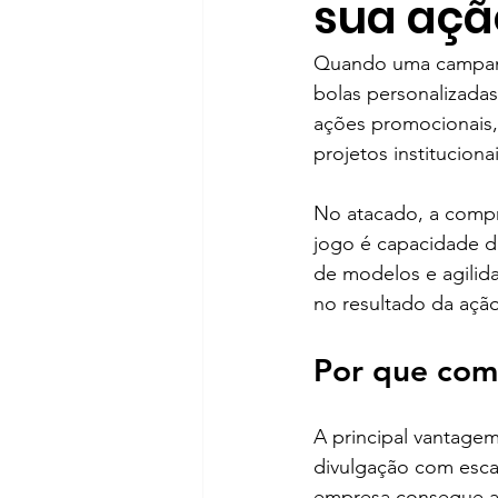
sua açã
Quando uma campanha
bolas personalizada
ações promocionais,
projetos institucion
No atacado, a compr
jogo é capacidade d
de modelos e agilida
no resultado da açã
Por que com
A principal vantage
divulgação com escal
empresa consegue at