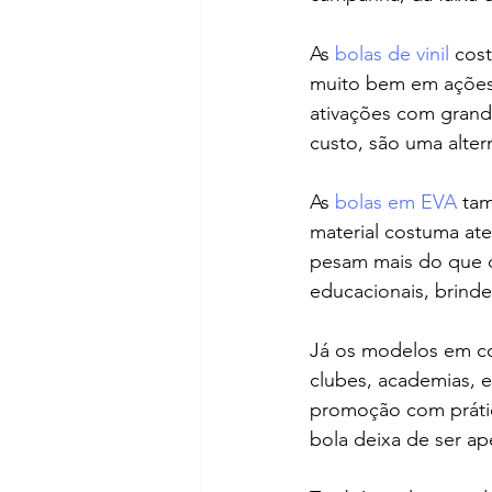
As 
bolas de vinil
 cos
muito bem em ações d
ativações com grand
custo, são uma alter
As 
bolas em EVA
 ta
material costuma at
pesam mais do que 
educacionais, brinde
Já os modelos em co
clubes, academias, e
promoção com prátic
bola deixa de ser a