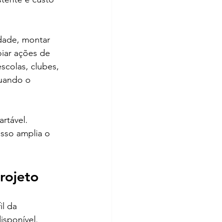
dade, montar 
iar ações de 
colas, clubes, 
uando o 
rtável. 
sso amplia o 
rojeto
l da 
isponível.