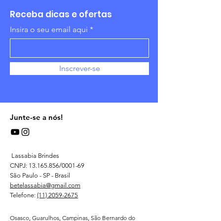
Receba dicas e ofertas
Insira o seu email aqui
Inscrever-se
Junte-se a nós!
Lassabia Brindes
CNPJ:
13.165.856
/0001-69
São Paulo - SP - Brasil
betelassabia@gmail.com
Telefone:
(11) 2059-2675
Osasco, Guarulhos, Campinas, São Bernardo do