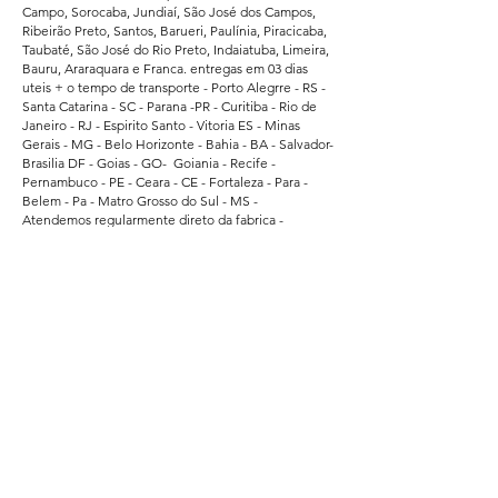
Campo, Sorocaba, Jundiaí, São José dos Campos,
Ribeirão Preto, Santos, Barueri, Paulínia, Piracicaba,
Taubaté, São José do Rio Preto, Indaiatuba, Limeira,
Bauru, Araraquara e Franca. entregas em 03 dias
uteis + o tempo de transporte - Porto Alegrre - RS -
Santa Catarina - SC - Parana -PR - Curitiba - Rio de
Janeiro - RJ - Espirito Santo - Vitoria ES - Minas
Gerais - MG - Belo Horizonte - Bahia - BA - Salvador-
Brasilia DF - Goias - GO- Goiania - Recife -
Pernambuco - PE - Ceara - CE - Fortaleza - Para -
Belem - Pa - Matro Grosso do Sul - MS -
Atendemos regularmente direto da fabrica -
Supermercados - Hipermercados - Shopping -
Escolas de Educação - Academias - Cubes e
Associação Esportiva. - atendemos grandes
empresas de Bauru - Marilia - Presidente Prudente -
Ararquara - Limeira - Sumaré - Americana - Santa
Barbara do Oeste - Bragança Paulista - Jacarei - Rio
Claro - Araçatuba - Pindamonhangaba - Atibaia -
Araras - Biriguii - hortolandia - São Carlos - Guaruja -
Praia Grande - Franca - São Vicente - Mogi das
Cruzes.
Segurança