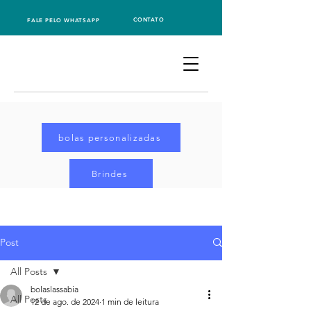
CONTATO
FALE PELO WHATSAPP
bolas personalizadas
Brindes
Post
All Posts
bolaslassabia
All Posts
12 de ago. de 2024
1 min de leitura